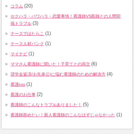
(20)
コラム
セクハラ・パワハラ・恋愛事情！看護師VS医師との人間関
(3)
係トラブル
(1)
ナースではたらこ
(1)
ナース人材バンク
(1)
マイナビ
(6)
ママさん看護師に聞いた！子育てとの両立
(4)
奨学金返済(お礼奉公)に悩む看護師のための解決方
(1)
看護roo
(2)
看護のお仕事
(5)
看護師のこんなトラブルありました！
(1)
看護師辞めたい！新人看護師のこんなはずじゃなかった